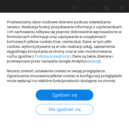
EN
PL
Przetwarzamy dane osobowe zbierane podczas odwiedzania
serwisu. Realizacja funkcji pozyskiwania informacji o użytkownikach
i ich zachowaniu odbywa się poprzez dobrowolnie wprowadzone w
formularzach informacje oraz zapisywanie w urządzeniach
końcowych plików cookies (tzw. ciasteczka). Dane, w tym pliki
cookies, wykorzystywane są w celu realizacji usług, zapewnienia
wygodnego korzystania ze strony oraz w celu monitorowania
ruchu zgodnie z
Polityką prywatności
. Dane są także zbierane i
przetwarzane przez narzędzie Google Analytics (
więcej
).
Autor
Aleksandra Kot
Możesz zmienić ustawienia cookies w swojej przeglądarce.
Ograniczenie stosowania plików cookies w konfiguracji przeglądarki
może wpłynąć na niektóre funkcjonalności dostępne na stronie.
PRACA ORYGINALNA
Zgadzam się
Wpływ procesów koluwialnych na właściwości
gleb organicznych i organiczno-mineralnych:
Nie zgadzam się
Studium przypadku odcinka doliny rzecznej na
Pogórzu Izerskim
Adam Bogacz
,
Dariusz Gruszka
,
Aleksandra Loba
,
Aleksandra Kot
,