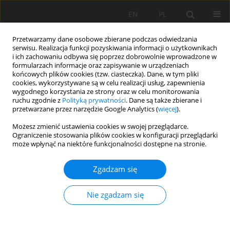
EN
PL
Przetwarzamy dane osobowe zbierane podczas odwiedzania
serwisu. Realizacja funkcji pozyskiwania informacji o użytkownikach
i ich zachowaniu odbywa się poprzez dobrowolnie wprowadzone w
formularzach informacje oraz zapisywanie w urządzeniach
końcowych plików cookies (tzw. ciasteczka). Dane, w tym pliki
cookies, wykorzystywane są w celu realizacji usług, zapewnienia
wygodnego korzystania ze strony oraz w celu monitorowania
ruchu zgodnie z
Polityką prywatności
. Dane są także zbierane i
przetwarzane przez narzędzie Google Analytics (
więcej
).
Autor
Beata Łabaz
Możesz zmienić ustawienia cookies w swojej przeglądarce.
Ograniczenie stosowania plików cookies w konfiguracji przeglądarki
może wpłynąć na niektóre funkcjonalności dostępne na stronie.
PRACA ORYGINALNA
Wpływ procesów koluwialnych na właściwości
Zgadzam się
gleb organicznych i organiczno-mineralnych:
Studium przypadku odcinka doliny rzecznej na
Nie zgadzam się
Pogórzu Izerskim
Adam Bogacz
,
Dariusz Gruszka
,
Aleksandra Loba
,
Aleksandra Kot
,
Beata Łabaz
,
Magdalena Bednik-Dudek
,
Michał Dudek
,
Cezary Kabała
,