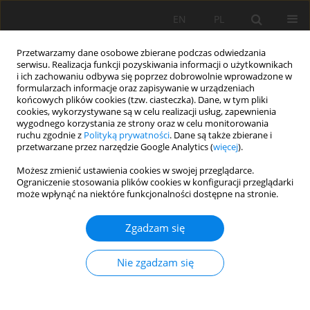
EN
PL
Przetwarzamy dane osobowe zbierane podczas odwiedzania
serwisu. Realizacja funkcji pozyskiwania informacji o użytkownikach
i ich zachowaniu odbywa się poprzez dobrowolnie wprowadzone w
formularzach informacje oraz zapisywanie w urządzeniach
końcowych plików cookies (tzw. ciasteczka). Dane, w tym pliki
cookies, wykorzystywane są w celu realizacji usług, zapewnienia
wygodnego korzystania ze strony oraz w celu monitorowania
ruchu zgodnie z
Polityką prywatności
. Dane są także zbierane i
przetwarzane przez narzędzie Google Analytics (
więcej
).
Autor
Jarosław Kaszubkiewicz
Możesz zmienić ustawienia cookies w swojej przeglądarce.
Ograniczenie stosowania plików cookies w konfiguracji przeglądarki
może wpłynąć na niektóre funkcjonalności dostępne na stronie.
PRACA ORYGINALNA
Utrata użytków rolnych w województwie
Zgadzam się
dolnośląskim: skala i struktura wyłączeń gruntów
rolnych na przykładzie czarnych ziem
Nie zgadzam się
wrocławskich
Jarosław Kaszubkiewicz
,
Beata Łabaz
,
Paweł Jezierski
,
Krzysztof
Goleniowski