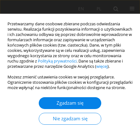
EN
PL
Przetwarzamy dane osobowe zbierane podczas odwiedzania
serwisu. Realizacja funkcji pozyskiwania informacji o użytkownikach
i ich zachowaniu odbywa się poprzez dobrowolnie wprowadzone w
formularzach informacje oraz zapisywanie w urządzeniach
końcowych plików cookies (tzw. ciasteczka). Dane, w tym pliki
cookies, wykorzystywane są w celu realizacji usług, zapewnienia
wygodnego korzystania ze strony oraz w celu monitorowania
ruchu zgodnie z
Polityką prywatności
. Dane są także zbierane i
przetwarzane przez narzędzie Google Analytics (
więcej
).
Autor
Kesar Chand
Możesz zmienić ustawienia cookies w swojej przeglądarce.
Ograniczenie stosowania plików cookies w konfiguracji przeglądarki
może wpłynąć na niektóre funkcjonalności dostępne na stronie.
PRACA ORYGINALNA
Zgadzam się
Assessment of soil erosion in the Beas Valley,
Kullu, Himachal Pradesh: A study of Western
Nie zgadzam się
Himalayan landscape, Northern India
Suraj Kumar Maurya
,
Vartika Singh
,
Kesar Chand
,
Prabuddh Kumar
Mishra