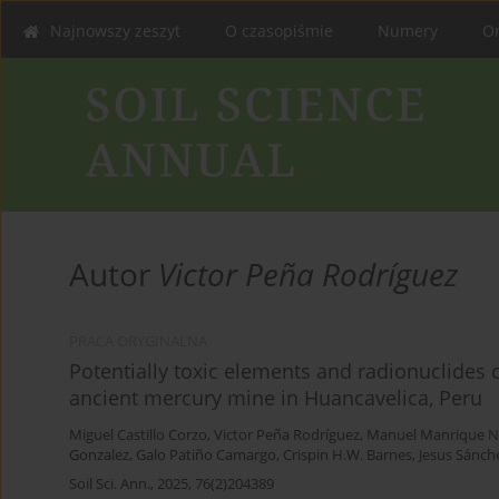
Najnowszy zeszyt
O czasopiśmie
Numery
On
Autor
Victor Peña Rodríguez
PRACA ORYGINALNA
Potentially toxic elements and radionuclides c
ancient mercury mine in Huancavelica, Peru
Miguel Castillo Corzo
,
Victor Peña Rodríguez
,
Manuel Manrique N
Gonzalez
,
Galo Patiño Camargo
,
Crispin H.W. Barnes
,
Jesus Sánche
Soil Sci. Ann., 2025, 76(2)204389