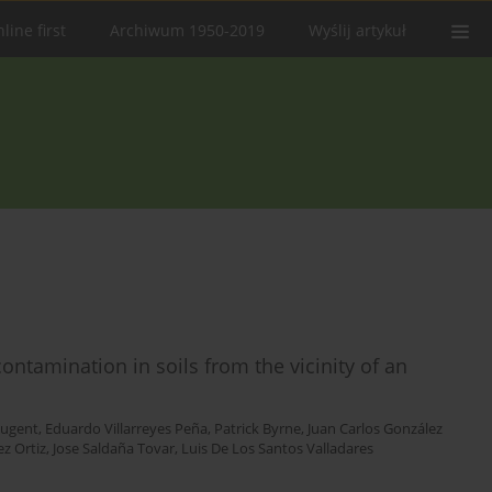
line first
Archiwum 1950-2019
Wyślij artykuł
ontamination in soils from the vicinity of an
ugent
,
Eduardo Villarreyes Peña
,
Patrick Byrne
,
Juan Carlos González
z Ortiz
,
Jose Saldaña Tovar
,
Luis De Los Santos Valladares