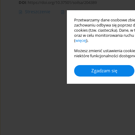
DOI
:
https://doi.org/10.37501/soilsa/204389
Streszczenie
Artykuł
(PDF)
Przetwarzamy dane osobowe zbiera
zachowaniu odbywa się poprzez d
cookies (tzw. ciasteczka). Dane, w
oraz w celu monitorowania ruchu
(
więcej
).
Możesz zmienić ustawienia cookie
niektóre funkcjonalności dostępne
Zgadzam się