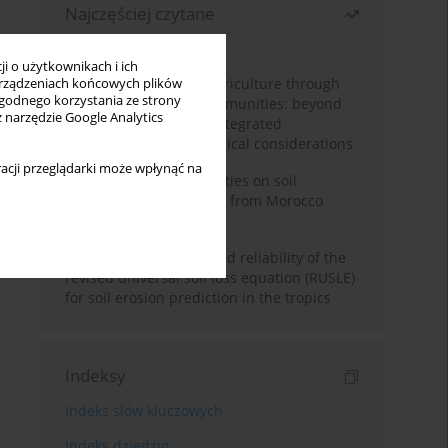
Najczęściej czytane
Miesiąc
Rok
i o użytkownikach i ich
Towards sustainable agriculture through
rządzeniach końcowych plików
wygodnego korzystania ze strony
synthetic microbial communities: beyond
z narzędzie Google Analytics
multifunctional roles, integrated
applications, and ecological considerations
acji przeglądarki może wpłynąć na
Impacts of mining activities on soil
properties: case studies from Morocco
mine sites
Revisiting the questioned reliability of the
revised universal soil loss equation (RUSLE)
for soil erosion prediction in the tropics
Indeksy
Indeks słów kluczowych
Indeks dziedzin