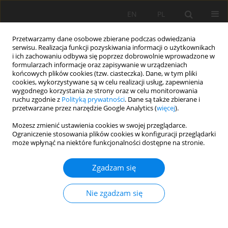
EN
PL
Przetwarzamy dane osobowe zbierane podczas odwiedzania
serwisu. Realizacja funkcji pozyskiwania informacji o użytkownikach
i ich zachowaniu odbywa się poprzez dobrowolnie wprowadzone w
formularzach informacje oraz zapisywanie w urządzeniach
końcowych plików cookies (tzw. ciasteczka). Dane, w tym pliki
cookies, wykorzystywane są w celu realizacji usług, zapewnienia
wygodnego korzystania ze strony oraz w celu monitorowania
ruchu zgodnie z
Polityką prywatności
. Dane są także zbierane i
przetwarzane przez narzędzie Google Analytics (
więcej
).
Autor
Krzysztof Buczek
Możesz zmienić ustawienia cookies w swojej przeglądarce.
Ograniczenie stosowania plików cookies w konfiguracji przeglądarki
może wpłynąć na niektóre funkcjonalności dostępne na stronie.
PRACA ORYGINALNA
Zgadzam się
Czynniki bioklimatyczne i litogeniczne wpływające
na występowanie gleb bielicowych na fliszu:
Nie zgadzam się
nowe spostrzeżenia z Gorców
Łukasz Musielok
,
Anna Rudnik
,
Krzysztof Buczek
,
Jarosław Lasota
,
Patrycja Tomala
,
Agnieszka Kafel
,
Katarzyna Wątor