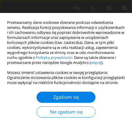
EN
PL
Przetwarzamy dane osobowe zbierane podczas odwiedzania
serwisu. Realizacja funkcji pozyskiwania informacji o użytkownikach
i ich zachowaniu odbywa się poprzez dobrowolnie wprowadzone w
formularzach informacje oraz zapisywanie w urządzeniach
końcowych plików cookies (tzw. ciasteczka). Dane, w tym pliki
cookies, wykorzystywane są w celu realizacji usług, zapewnienia
wygodnego korzystania ze strony oraz w celu monitorowania
ruchu zgodnie z
Polityką prywatności
. Dane są także zbierane i
przetwarzane przez narzędzie Google Analytics (
więcej
).
Autor
Łukasz Musielok
Możesz zmienić ustawienia cookies w swojej przeglądarce.
Ograniczenie stosowania plików cookies w konfiguracji przeglądarki
może wpłynąć na niektóre funkcjonalności dostępne na stronie.
PRACA ORYGINALNA
Czynniki bioklimatyczne i litogeniczne wpływające
Zgadzam się
na występowanie gleb bielicowych na fliszu:
nowe spostrzeżenia z Gorców
Nie zgadzam się
Łukasz Musielok
,
Anna Rudnik
,
Krzysztof Buczek
,
Jarosław Lasota
,
Patrycja Tomala
,
Agnieszka Kafel
,
Katarzyna Wątor
Soil Sci. Ann., 2026, 77(1)218341