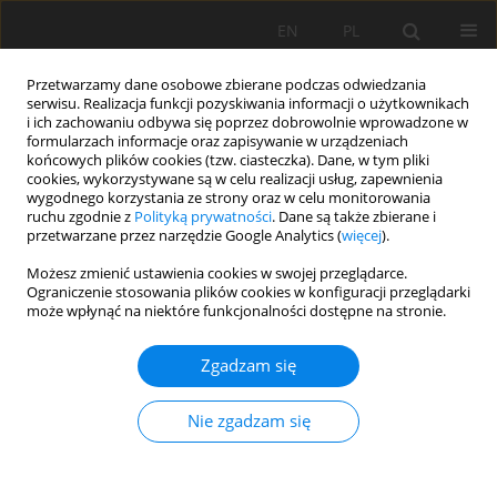
EN
PL
Przetwarzamy dane osobowe zbierane podczas odwiedzania
serwisu. Realizacja funkcji pozyskiwania informacji o użytkownikach
i ich zachowaniu odbywa się poprzez dobrowolnie wprowadzone w
formularzach informacje oraz zapisywanie w urządzeniach
końcowych plików cookies (tzw. ciasteczka). Dane, w tym pliki
cookies, wykorzystywane są w celu realizacji usług, zapewnienia
wygodnego korzystania ze strony oraz w celu monitorowania
ruchu zgodnie z
Polityką prywatności
. Dane są także zbierane i
przetwarzane przez narzędzie Google Analytics (
więcej
).
Autor
Dariusz Gozdowski
Możesz zmienić ustawienia cookies w swojej przeglądarce.
Ograniczenie stosowania plików cookies w konfiguracji przeglądarki
może wpłynąć na niektóre funkcjonalności dostępne na stronie.
PRACA ORYGINALNA
Właściwości chemiczne gleby po ponad 55 latach
Zgadzam się
zróżnicowanego nawożenia i zmianowania roślin
Irena Suwara
,
Katarzyna Pawlak-Zaręba
,
Dariusz Gozdowski
,
Szymon
Nie zgadzam się
Młynek
Soil Sci. Ann., 2025, 76(3)213837
DOI
:
https://doi.org/10.37501/soilsa/213837