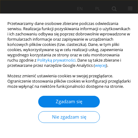
EN
PL
Przetwarzamy dane osobowe zbierane podczas odwiedzania
serwisu. Realizacja funkcji pozyskiwania informacji o użytkownikach
i ich zachowaniu odbywa się poprzez dobrowolnie wprowadzone w
formularzach informacje oraz zapisywanie w urządzeniach
końcowych plików cookies (tzw. ciasteczka). Dane, w tym pliki
cookies, wykorzystywane są w celu realizacji usług, zapewnienia
wygodnego korzystania ze strony oraz w celu monitorowania
ruchu zgodnie z
Polityką prywatności
. Dane są także zbierane i
przetwarzane przez narzędzie Google Analytics (
więcej
).
Autor
Odiljon Sharipov
Możesz zmienić ustawienia cookies w swojej przeglądarce.
Ograniczenie stosowania plików cookies w konfiguracji przeglądarki
Bafoyevich
może wpłynąć na niektóre funkcjonalności dostępne na stronie.
Zgadzam się
PRACA ORYGINALNA
The influence of the application of
Nie zgadzam się
biopreparations on the biological activity of the
soil and the yield of cotton on irrigated meadow-
alluvial soils