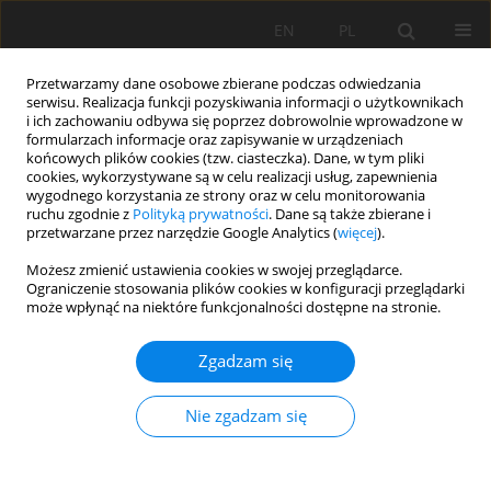
EN
PL
Przetwarzamy dane osobowe zbierane podczas odwiedzania
serwisu. Realizacja funkcji pozyskiwania informacji o użytkownikach
i ich zachowaniu odbywa się poprzez dobrowolnie wprowadzone w
formularzach informacje oraz zapisywanie w urządzeniach
końcowych plików cookies (tzw. ciasteczka). Dane, w tym pliki
cookies, wykorzystywane są w celu realizacji usług, zapewnienia
wygodnego korzystania ze strony oraz w celu monitorowania
ruchu zgodnie z
Polityką prywatności
. Dane są także zbierane i
przetwarzane przez narzędzie Google Analytics (
więcej
).
Słowo kluczowe
Podręczniki
Możesz zmienić ustawienia cookies w swojej przeglądarce.
Ograniczenie stosowania plików cookies w konfiguracji przeglądarki
szkolne
może wpłynąć na niektóre funkcjonalności dostępne na stronie.
Zgadzam się
PRACA ORYGINALNA
Gleby bielicowe – czarny koń podręczników czy
Nie zgadzam się
białe plamy w wiedzy uczniów?
Marcin Świtoniak
,
Magdalena Urbańska Urbańska
,
Przemysław
Charzyński