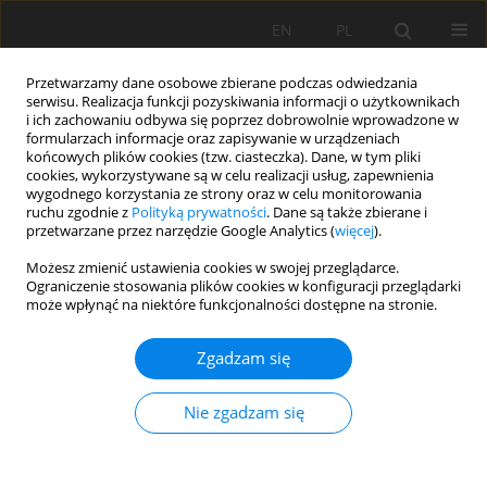
EN
PL
Przetwarzamy dane osobowe zbierane podczas odwiedzania
serwisu. Realizacja funkcji pozyskiwania informacji o użytkownikach
i ich zachowaniu odbywa się poprzez dobrowolnie wprowadzone w
formularzach informacje oraz zapisywanie w urządzeniach
końcowych plików cookies (tzw. ciasteczka). Dane, w tym pliki
cookies, wykorzystywane są w celu realizacji usług, zapewnienia
wygodnego korzystania ze strony oraz w celu monitorowania
ruchu zgodnie z
Polityką prywatności
. Dane są także zbierane i
przetwarzane przez narzędzie Google Analytics (
więcej
).
Słowo kluczowe
Presja
Możesz zmienić ustawienia cookies w swojej przeglądarce.
Ograniczenie stosowania plików cookies w konfiguracji przeglądarki
inwestycyjna
może wpłynąć na niektóre funkcjonalności dostępne na stronie.
Zgadzam się
PRACA ORYGINALNA
Utrata użytków rolnych w województwie
Nie zgadzam się
dolnośląskim: skala i struktura wyłączeń gruntów
rolnych na przykładzie czarnych ziem
wrocławskich