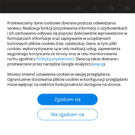
EN
PL
Przetwarzamy dane osobowe zbierane podczas odwiedzania
serwisu. Realizacja funkcji pozyskiwania informacji o użytkownikach
i ich zachowaniu odbywa się poprzez dobrowolnie wprowadzone w
formularzach informacje oraz zapisywanie w urządzeniach
końcowych plików cookies (tzw. ciasteczka). Dane, w tym pliki
cookies, wykorzystywane są w celu realizacji usług, zapewnienia
wygodnego korzystania ze strony oraz w celu monitorowania
ruchu zgodnie z
Polityką prywatności
. Dane są także zbierane i
przetwarzane przez narzędzie Google Analytics (
więcej
).
1/2021 vol. 72
Możesz zmienić ustawienia cookies w swojej przeglądarce.
Ograniczenie stosowania plików cookies w konfiguracji przeglądarki
może wpłynąć na niektóre funkcjonalności dostępne na stronie.
PRACA PRZEGLĄDOWA
Zgadzam się
Woda – ważny element nie tylko
środowiska glebowego
Nie zgadzam się
1
2
Agnieszka Mocek-Płóciniak
,
Monika Skowrońska