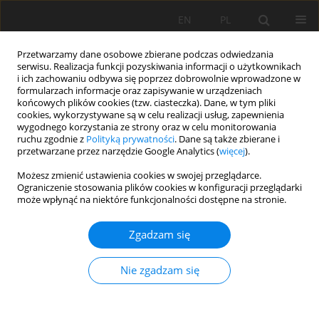
EN
PL
Przetwarzamy dane osobowe zbierane podczas odwiedzania
serwisu. Realizacja funkcji pozyskiwania informacji o użytkownikach
i ich zachowaniu odbywa się poprzez dobrowolnie wprowadzone w
formularzach informacje oraz zapisywanie w urządzeniach
końcowych plików cookies (tzw. ciasteczka). Dane, w tym pliki
cookies, wykorzystywane są w celu realizacji usług, zapewnienia
wygodnego korzystania ze strony oraz w celu monitorowania
ruchu zgodnie z
Polityką prywatności
. Dane są także zbierane i
przetwarzane przez narzędzie Google Analytics (
więcej
).
Autor
Bartłomiej Glina
Możesz zmienić ustawienia cookies w swojej przeglądarce.
Ograniczenie stosowania plików cookies w konfiguracji przeglądarki
może wpłynąć na niektóre funkcjonalności dostępne na stronie.
PRACA ORYGINALNA
Występowanie gleb organicznych na obszarze
Zgadzam się
Doliny Środkowej Noteci – porównanie stanu
obecnego z wydzieleniami na mapie glebowo-
Nie zgadzam się
rolniczej
Tomasz Stefan Kaczmarek
,
Waldemar Spychalski
,
Bartłomiej Glina