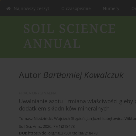
Najnowszy zeszyt
O czasopiśmie
Numery
On
Autor
Bartłomiej Kowalczuk
PRACA ORYGINALNA
Uwalnianie azotu i zmiana właściwości gleby 
dodatkiem składników mineralnych
Tomasz Niedziński
,
Wojciech Stępień
,
Jan Józef Łabętowicz
,
Wikto
Soil Sci. Ann., 2026, 77(1)218478
DOI
:
https://doi.org/10.37501/soilsa/218478