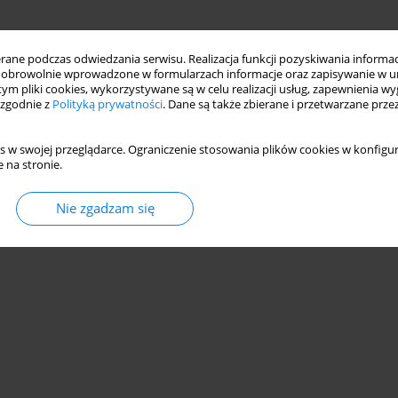
ne podczas odwiedzania serwisu. Realizacja funkcji pozyskiwania informacj
obrowolnie wprowadzone w formularzach informacje oraz zapisywanie w u
 tym pliki cookies, wykorzystywane są w celu realizacji usług, zapewnienia 
 zgodnie z
Polityką prywatności
. Dane są także zbierane i przetwarzane prze
s w swojej przeglądarce. Ograniczenie stosowania plików cookies w konfigur
 na stronie.
Nie zgadzam się