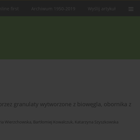
line first
Archiwum 1950-2019
Wyślij artykuł
przez granulaty wytworzone z biowęgla, obornika z
ria Wierzchowska
,
Bartłomiej Kowalczuk
,
Katarzyna Szyszkowska