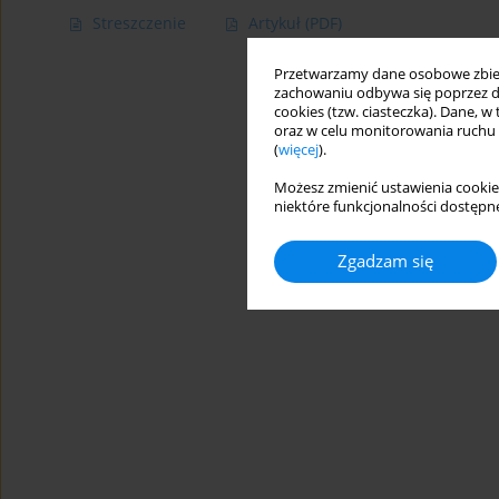
Streszczenie
Artykuł
(PDF)
Przetwarzamy dane osobowe zbiera
zachowaniu odbywa się poprzez d
cookies (tzw. ciasteczka). Dane, w
oraz w celu monitorowania ruchu
(
więcej
).
Możesz zmienić ustawienia cookie
niektóre funkcjonalności dostępne
Zgadzam się