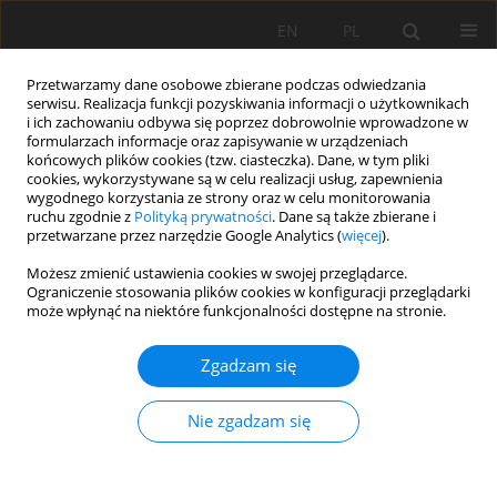
EN
PL
Przetwarzamy dane osobowe zbierane podczas odwiedzania
serwisu. Realizacja funkcji pozyskiwania informacji o użytkownikach
i ich zachowaniu odbywa się poprzez dobrowolnie wprowadzone w
formularzach informacje oraz zapisywanie w urządzeniach
końcowych plików cookies (tzw. ciasteczka). Dane, w tym pliki
cookies, wykorzystywane są w celu realizacji usług, zapewnienia
wygodnego korzystania ze strony oraz w celu monitorowania
ruchu zgodnie z
Polityką prywatności
. Dane są także zbierane i
przetwarzane przez narzędzie Google Analytics (
więcej
).
Autor
Wojciech Stępień
Możesz zmienić ustawienia cookies w swojej przeglądarce.
Ograniczenie stosowania plików cookies w konfiguracji przeglądarki
może wpłynąć na niektóre funkcjonalności dostępne na stronie.
PRACA ORYGINALNA
Zgadzam się
Uwalnianie azotu i zmiana właściwości gleby
przez granulaty wytworzone z biowęgla, obornika
Nie zgadzam się
z dodatkiem składników mineralnych
Tomasz Niedziński
,
Wojciech Stępień
,
Jan Józef Łabętowicz
,
Wiktoria
Wierzchowska
,
Bartłomiej Kowalczuk
,
Katarzyna Szyszkowska