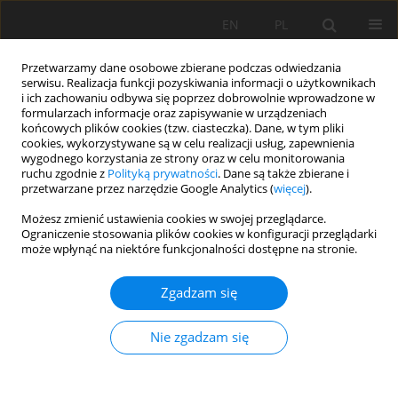
EN
PL
Przetwarzamy dane osobowe zbierane podczas odwiedzania
serwisu. Realizacja funkcji pozyskiwania informacji o użytkownikach
i ich zachowaniu odbywa się poprzez dobrowolnie wprowadzone w
formularzach informacje oraz zapisywanie w urządzeniach
końcowych plików cookies (tzw. ciasteczka). Dane, w tym pliki
cookies, wykorzystywane są w celu realizacji usług, zapewnienia
wygodnego korzystania ze strony oraz w celu monitorowania
ruchu zgodnie z
Polityką prywatności
. Dane są także zbierane i
przetwarzane przez narzędzie Google Analytics (
więcej
).
Autor
Aktavia Herawati
Możesz zmienić ustawienia cookies w swojej przeglądarce.
Ograniczenie stosowania plików cookies w konfiguracji przeglądarki
może wpłynąć na niektóre funkcjonalności dostępne na stronie.
PRACA ORYGINALNA
Evaluating of soil fertility index using a
Zgadzam się
comparative approach: Nutrient Index and
Principal Component Analysis in different land
Nie zgadzam się
uses in Indonesia
Aktavia Herawati
,
Rahayu Rahayu
,
Ganjar Herdiansyah
,
Mujiyo Mujiyo
,
Enriko Dzaki Pradana