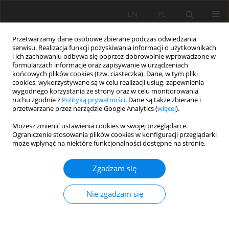
EN
PL
Przetwarzamy dane osobowe zbierane podczas odwiedzania
serwisu. Realizacja funkcji pozyskiwania informacji o użytkownikach
i ich zachowaniu odbywa się poprzez dobrowolnie wprowadzone w
formularzach informacje oraz zapisywanie w urządzeniach
końcowych plików cookies (tzw. ciasteczka). Dane, w tym pliki
cookies, wykorzystywane są w celu realizacji usług, zapewnienia
wygodnego korzystania ze strony oraz w celu monitorowania
ruchu zgodnie z
Polityką prywatności
. Dane są także zbierane i
przetwarzane przez narzędzie Google Analytics (
więcej
).
Autor
Muhammad Romadhon
Możesz zmienić ustawienia cookies w swojej przeglądarce.
Ograniczenie stosowania plików cookies w konfiguracji przeglądarki
może wpłynąć na niektóre funkcjonalności dostępne na stronie.
PRACA ORYGINALNA
Zgadzam się
Ocena wskaźnika stożkowości gleby w gruntach
rolnych na zboczu góry Lawu, Indonezja
Nie zgadzam się
Mujiyo Mujiyo
,
Rahayu Rahayu
,
Aktavia Herawati
,
Riskha Safira
,
Muhammad Rizky Romadhon
,
Nanda Mei Istiqomah
,
Viviana
Irmawati
,
Tiara Hardian
,
Akas Anggita
,
Khalyfah Hasanah
,
Dwi Utari