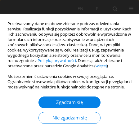
EN
PL
Przetwarzamy dane osobowe zbierane podczas odwiedzania
serwisu. Realizacja funkcji pozyskiwania informacji o użytkownikach
i ich zachowaniu odbywa się poprzez dobrowolnie wprowadzone w
formularzach informacje oraz zapisywanie w urządzeniach
końcowych plików cookies (tzw. ciasteczka). Dane, w tym pliki
cookies, wykorzystywane są w celu realizacji usług, zapewnienia
wygodnego korzystania ze strony oraz w celu monitorowania
ruchu zgodnie z
Polityką prywatności
. Dane są także zbierane i
przetwarzane przez narzędzie Google Analytics (
więcej
).
Autor
Nanda Mei Istiqomah
Możesz zmienić ustawienia cookies w swojej przeglądarce.
Ograniczenie stosowania plików cookies w konfiguracji przeglądarki
może wpłynąć na niektóre funkcjonalności dostępne na stronie.
PRACA ORYGINALNA
Zgadzam się
Ocena wskaźnika stożkowości gleby w gruntach
rolnych na zboczu góry Lawu, Indonezja
Nie zgadzam się
Mujiyo Mujiyo
,
Rahayu Rahayu
,
Aktavia Herawati
,
Riskha Safira
,
Muhammad Rizky Romadhon
,
Nanda Mei Istiqomah
,
Viviana
Irmawati
,
Tiara Hardian
,
Akas Anggita
,
Khalyfah Hasanah
,
Dwi Utari