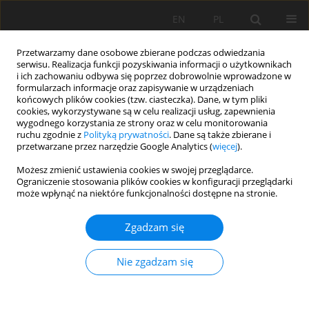
EN
PL
Przetwarzamy dane osobowe zbierane podczas odwiedzania
serwisu. Realizacja funkcji pozyskiwania informacji o użytkownikach
i ich zachowaniu odbywa się poprzez dobrowolnie wprowadzone w
formularzach informacje oraz zapisywanie w urządzeniach
końcowych plików cookies (tzw. ciasteczka). Dane, w tym pliki
cookies, wykorzystywane są w celu realizacji usług, zapewnienia
wygodnego korzystania ze strony oraz w celu monitorowania
ruchu zgodnie z
Polityką prywatności
. Dane są także zbierane i
przetwarzane przez narzędzie Google Analytics (
więcej
).
Autor
Łukasz Mendyk
Możesz zmienić ustawienia cookies w swojej przeglądarce.
Ograniczenie stosowania plików cookies w konfiguracji przeglądarki
może wpłynąć na niektóre funkcjonalności dostępne na stronie.
PRACA ORYGINALNA
Wpływ procesu rekultywacji oraz wystawy stoków
Zgadzam się
na wybranie właściwości gleb na
zrekultywowanym składowisku odpadów
Nie zgadzam się
komunalnych w Czmoniu. Część I: podstawowe
fizyczne i chemiczne właściwości gleb
Wiktor Michnej-Zakrzewski
,
Łukasz Mendyk
,
Marta Molińska- Glura
,