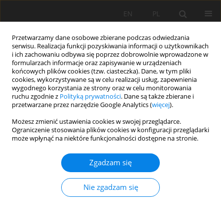
EN
PL
Przetwarzamy dane osobowe zbierane podczas odwiedzania
serwisu. Realizacja funkcji pozyskiwania informacji o użytkownikach
i ich zachowaniu odbywa się poprzez dobrowolnie wprowadzone w
formularzach informacje oraz zapisywanie w urządzeniach
końcowych plików cookies (tzw. ciasteczka). Dane, w tym pliki
cookies, wykorzystywane są w celu realizacji usług, zapewnienia
wygodnego korzystania ze strony oraz w celu monitorowania
ruchu zgodnie z
Polityką prywatności
. Dane są także zbierane i
przetwarzane przez narzędzie Google Analytics (
więcej
).
Autor
Muxamad Axmedov
Możesz zmienić ustawienia cookies w swojej przeglądarce.
Ograniczenie stosowania plików cookies w konfiguracji przeglądarki
Ismatovich
może wpłynąć na niektóre funkcjonalności dostępne na stronie.
Numer zostanie wkrótce opublikowany
Zgadzam się
Nie zgadzam się
Wyślij swój artykuł
Archiwum 1950-2019