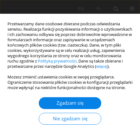
EN
PL
Przetwarzamy dane osobowe zbierane podczas odwiedzania
serwisu. Realizacja funkcji pozyskiwania informacji o użytkownikach
i ich zachowaniu odbywa się poprzez dobrowolnie wprowadzone w
formularzach informacje oraz zapisywanie w urządzeniach
końcowych plików cookies (tzw. ciasteczka). Dane, w tym pliki
cookies, wykorzystywane są w celu realizacji usług, zapewnienia
wygodnego korzystania ze strony oraz w celu monitorowania
ruchu zgodnie z
Polityką prywatności
. Dane są także zbierane i
przetwarzane przez narzędzie Google Analytics (
więcej
).
4/2021 vol. 72
Możesz zmienić ustawienia cookies w swojej przeglądarce.
Ograniczenie stosowania plików cookies w konfiguracji przeglądarki
może wpłynąć na niektóre funkcjonalności dostępne na stronie.
PRACA ORYGINALNA
Zgadzam się
Różnorodność typologiczna i
fizykochemiczna gleb rdzawych
Nie zgadzam się
Puszczy Białowieskiej