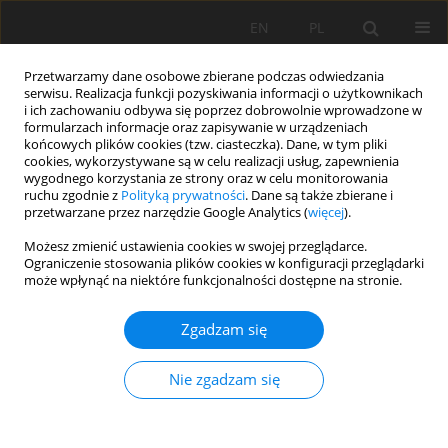
EN
PL
Przetwarzamy dane osobowe zbierane podczas odwiedzania
serwisu. Realizacja funkcji pozyskiwania informacji o użytkownikach
i ich zachowaniu odbywa się poprzez dobrowolnie wprowadzone w
formularzach informacje oraz zapisywanie w urządzeniach
końcowych plików cookies (tzw. ciasteczka). Dane, w tym pliki
cookies, wykorzystywane są w celu realizacji usług, zapewnienia
wygodnego korzystania ze strony oraz w celu monitorowania
ruchu zgodnie z
Polityką prywatności
. Dane są także zbierane i
przetwarzane przez narzędzie Google Analytics (
więcej
).
Słowo kluczowe
Muł
Możesz zmienić ustawienia cookies w swojej przeglądarce.
Ograniczenie stosowania plików cookies w konfiguracji przeglądarki
może wpłynąć na niektóre funkcjonalności dostępne na stronie.
PRACA PRZEGLĄDOWA
Zgadzam się
Geneza, przekształcenia i klasyfikacja gleb
organicznych w Polsce
Nie zgadzam się
Andrzej Łachacz
,
Adam Bogacz
,
Bartłomiej Glina
,
Barbara Kalisz
,
Łukasz
Mendyk
,
Mirosław Orzechowski
,
Sławomir Smólczyński
,
Paweł
Sowiński