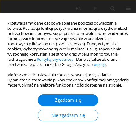
EN
PL
Przetwarzamy dane osobowe zbierane podczas odwiedzania
serwisu. Realizacja funkcji pozyskiwania informacji o użytkownikach
i ich zachowaniu odbywa się poprzez dobrowolnie wprowadzone w
formularzach informacje oraz zapisywanie w urządzeniach
końcowych plików cookies (tzw. ciasteczka). Dane, w tym pliki
cookies, wykorzystywane są w celu realizacji usług, zapewnienia
wygodnego korzystania ze strony oraz w celu monitorowania
ruchu zgodnie z
Polityką prywatności
. Dane są także zbierane i
przetwarzane przez narzędzie Google Analytics (
więcej
).
Słowo kluczowe
Przemiana
Możesz zmienić ustawienia cookies w swojej przeglądarce.
Ograniczenie stosowania plików cookies w konfiguracji przeglądarki
azotu
może wpłynąć na niektóre funkcjonalności dostępne na stronie.
Zgadzam się
PRACA ORYGINALNA
Uwalnianie azotu i zmiana właściwości gleby
Nie zgadzam się
przez granulaty wytworzone z biowęgla, obornika
z dodatkiem składników mineralnych
Tomasz Niedziński
,
Wojciech Stępień
,
Jan Józef Łabętowicz
,
Wiktoria