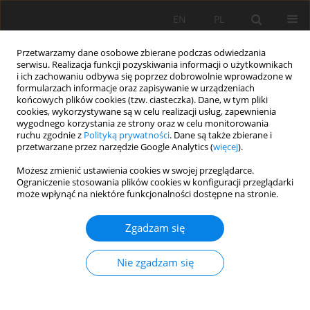
EN
PL
Przetwarzamy dane osobowe zbierane podczas odwiedzania
serwisu. Realizacja funkcji pozyskiwania informacji o użytkownikach
i ich zachowaniu odbywa się poprzez dobrowolnie wprowadzone w
formularzach informacje oraz zapisywanie w urządzeniach
końcowych plików cookies (tzw. ciasteczka). Dane, w tym pliki
cookies, wykorzystywane są w celu realizacji usług, zapewnienia
wygodnego korzystania ze strony oraz w celu monitorowania
ruchu zgodnie z
Polityką prywatności
. Dane są także zbierane i
przetwarzane przez narzędzie Google Analytics (
więcej
).
Słowo kluczowe
Zrównoważone
Możesz zmienić ustawienia cookies w swojej przeglądarce.
Ograniczenie stosowania plików cookies w konfiguracji przeglądarki
zarządzanie składnikami
może wpłynąć na niektóre funkcjonalności dostępne na stronie.
odżywczymi
Zgadzam się
PRACA ORYGINALNA
Nie zgadzam się
Uwalnianie azotu i zmiana właściwości gleby
przez granulaty wytworzone z biowęgla, obornika
z dodatkiem składników mineralnych