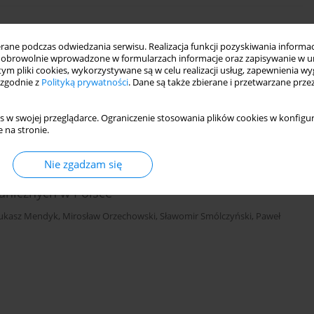
 Doliny Środkowej Noteci – porównanie stanu
ne podczas odwiedzania serwisu. Realizacja funkcji pozyskiwania informacj
rolniczej
obrowolnie wprowadzone w formularzach informacje oraz zapisywanie w u
 tym pliki cookies, wykorzystywane są w celu realizacji usług, zapewnienia 
 zgodnie z
Polityką prywatności
. Dane są także zbierane i przetwarzane prze
a
s w swojej przeglądarce. Ograniczenie stosowania plików cookies w konfigur
 na stronie.
Nie zgadzam się
rganicznych w Polsce
ukasz Mendyk
,
Mirosław Orzechowski
,
Sławomir Smólczyński
,
Paweł