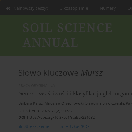
Najnowszy zeszyt
O czasopiśmie
Numery
On
Słowo kluczowe
Mursz
PRACA ORYGINALNA
Geneza, właściwości i klasyfikacja gleb organ
Barbara Kalisz
,
Mirosław Orzechowski
,
Sławomir Smólczyński
,
Paw
Soil Sci. Ann., 2026, 77(2)221682
DOI
:
https://doi.org/10.37501/soilsa/221682
Streszczenie
Artykuł
(PDF)