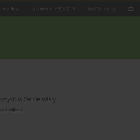
line first
Archiwum 1950-2019
Wyślij artykuł
icznych w Delcie Wisły
eł Sowiński