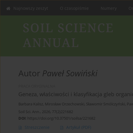
Najnowszy zeszyt
O czasopiśmie
Numery
On
Autor
Paweł Sowiński
PRACA ORYGINALNA
Geneza, właściwości i klasyfikacja gleb organ
Barbara Kalisz
,
Mirosław Orzechowski
,
Sławomir Smólczyński
,
Paw
Soil Sci. Ann., 2026, 77(2)221682
DOI
:
https://doi.org/10.37501/soilsa/221682
Streszczenie
Artykuł
(PDF)