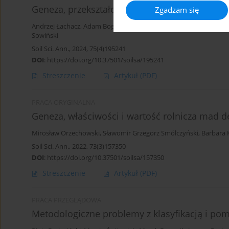
Geneza, przekształcenia i klasyfikacja gleb o
Zgadzam się
Andrzej Łachacz
,
Adam Bogacz
,
Bartłomiej Glina
,
Barbara Kalisz
,
Ł
Sowiński
Soil Sci. Ann., 2024, 75(4)195241
DOI
:
https://doi.org/10.37501/soilsa/195241
Streszczenie
Artykuł
(PDF)
PRACA ORYGINALNA
Geneza, właściwości i wartość rolnicza mad del
Mirosław Orzechowski
,
Sławomir Grzegorz Smólczyński
,
Barbara K
Soil Sci. Ann., 2022, 73(3)157350
DOI
:
https://doi.org/10.37501/soilsa/157350
Streszczenie
Artykuł
(PDF)
PRACA PRZEGLĄDOWA
Metodologiczne problemy z klasyfikacją i po