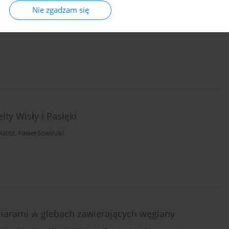
rganicznych w Polsce
Nie zgadzam się
ukasz Mendyk
,
Mirosław Orzechowski
,
Sławomir Smólczyński
,
Paweł
ty Wisły i Pasłęki
alisz
,
Paweł Sowiński
miarami w glebach zawierających węglany