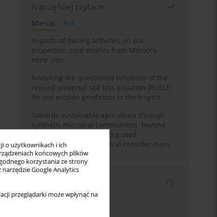
Najczęściej czytane
Miesiąc
Rok
Impacts of mining activities on soil
properties: case studies from Morocco
mine sites
Revisiting the questioned reliability of the
revised universal soil loss equation (RUSLE)
for soil erosion prediction in the tropics
Towards sustainable agriculture through
synthetic microbial communities: beyond
multifunctional roles, integrated
applications, and ecological considerations
i o użytkownikach i ich
rządzeniach końcowych plików
wygodnego korzystania ze strony
z narzędzie Google Analytics
Indeksy
acji przeglądarki może wpłynąć na
Indeks słów kluczowych
Indeks dziedzin