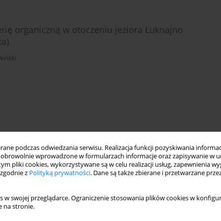
rię organiczną w otoczeniu jeziora Łuknajno
ka)
wiński
ierzysty gleb
ne podczas odwiedzania serwisu. Realizacja funkcji pozyskiwania informacj
k
,
Paweł Sowiński
obrowolnie wprowadzone w formularzach informacje oraz zapisywanie w u
 tym pliki cookies, wykorzystywane są w celu realizacji usług, zapewnienia 
 zgodnie z
Polityką prywatności
. Dane są także zbierane i przetwarzane prze
s w swojej przeglądarce. Ograniczenie stosowania plików cookies w konfigur
 na stronie.