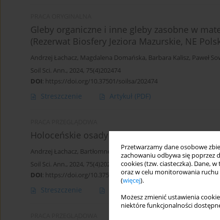
PRACA ORYGINALNA
Gleby organiczne i inne gleby zasobne w mate
(Rezerwat Biosfery Jeziora Mazurskie, NE Pols
Andrzej Łachacz
,
Magdalena Domańska
,
Barbara Kalisz
,
Paweł So
Soil Sci. Ann., 2024, 75(4)202474
DOI
:
https://doi.org/10.37501/soilsa/202474
Streszczenie
Artykuł
(PDF)
PRACA PRZEGLĄDOWA
Holoceńskie osady jeziorne jako materiał mac
Przetwarzamy dane osobowe zbiera
Andrzej Łachacz
,
Bartłomnej Glina
,
Barbara Kalisz
,
Łukasz Mendy
zachowaniu odbywa się poprzez d
cookies (tzw. ciasteczka). Dane, w
Soil Sci. Ann., 2024, 75(4)202472
oraz w celu monitorowania ruchu
DOI
:
https://doi.org/10.37501/soilsa/202472
(
więcej
).
Streszczenie
Artykuł
(PDF)
Możesz zmienić ustawienia cookie
niektóre funkcjonalności dostępne
PRACA PRZEGLĄDOWA