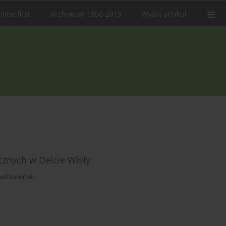
line first
Archiwum 1950-2019
Wyślij artykuł
icznych w Delcie Wisły
eł Sowiński